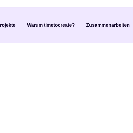
sungen,
rojekte
Warum timetocreate?
Zusammenarbeiten
ternehmen
terbringen.
, die zu deinen Zielen passen und dein